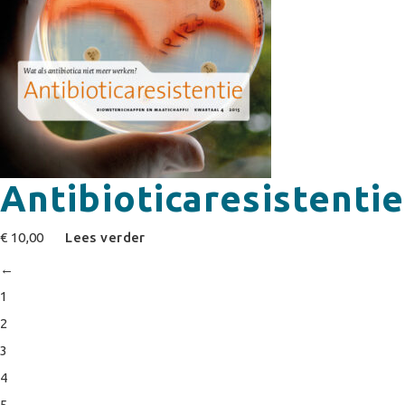
Antibioticaresistentie
€
10,00
Lees verder
←
1
2
3
4
5