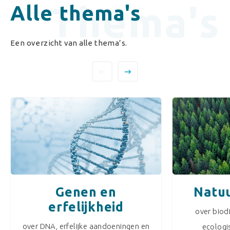
Thema's
Alle thema's
Een overzicht van alle thema’s.
Genen en
Natuu
erfelijkheid
over biodi
over DNA, erfelijke aandoeningen en
ecologi