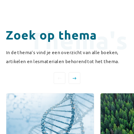
Thema's
Zoek op thema
In de thema’s vind je een overzicht van alle boeken,
artikelen en lesmaterialen behorend tot het thema.