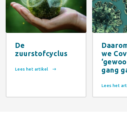
De
Daarom
zuurstofcyclus
we Cov
‘gewoon
gang g
Lees het artikel
Lees het ar