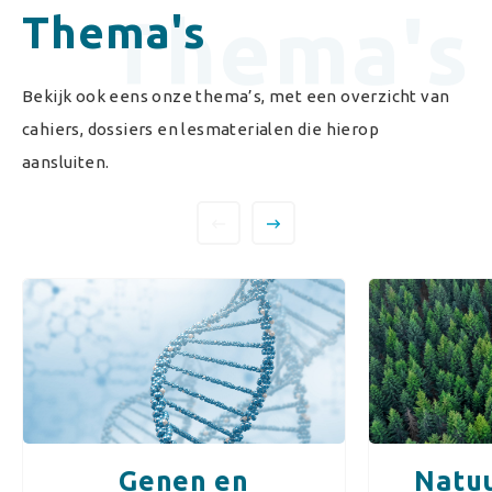
Thema's
Thema's
Bekijk ook eens onze thema’s, met een overzicht van
cahiers, dossiers en lesmaterialen die hierop
aansluiten.
Genen en
Natuu