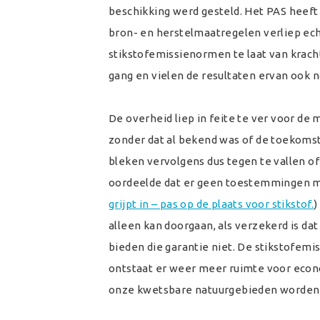
beschikking werd gesteld. Het PAS heeft
bron- en herstelmaatregelen verliep ec
stikstofemissienormen te laat van krac
gang en vielen de resultaten ervan ook 
De overheid liep in feite te ver voor d
zonder dat al bekend was of de toekoms
bleken vervolgens dus tegen te vallen of
oordeelde dat er geen toestemmingen m
grijpt in – pas op de plaats voor stikstof.
)
alleen kan doorgaan, als verzekerd is dat
bieden die garantie niet. De stikstofemi
ontstaat er weer meer ruimte voor econ
onze kwetsbare natuurgebieden worde