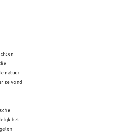
ochten
die
de natuur
ar ze vond
ische
elijk het
egelen