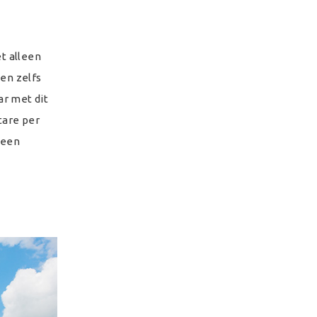
et alleen
en zelfs
ar met dit
tare per
 een