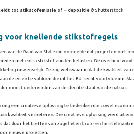
leidt tot stikstofemissie of – depositie
© Shutterstock
g voor knellende stikstofregels
en van de Raad van State die oordeelde dat projecten niet m
ieden met extra stikstof zouden belasten. De overheid vond 
ling onwenselijk. Ze zag weliswaar in dat de kwaliteit van 
an de eisen te voldoen die uit het EU-recht voortvloeien. Ma
der moest ondervinden van de slechte staat van de natuur.
roeg een creatieve oplossing te bedenken die zowel econom
uurkwaliteit verbeteren. Die creatieve oplossing werd uiteind
s dat door het treffen van zogeheten bron- en herstelmaatr
oor nieuwe projecten.