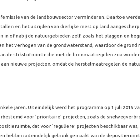
femissie van de landbouwsector verminderen. Daartoe werd
len en het uitrijden van dierlijke mest op land aangescherpt
 in of nabij de natuurgebieden zelf, zoals het plaggen en be
 en het verhogen van de grondwaterstand, waardoor de grond
 van de stikstofruimte die met de bronmaatregelen zou worde
aan nieuwe projecten, omdat de herstelmaatregelen de natuu
ele jaren. Uiteindelijk werd het programma op 1 juli 2015 va
rbestemd voor ‘prioritaire’ projecten, zoals de snelwegverb
positieruimte, dat voor ‘reguliere’ projecten beschikbaar was,
ten hebben uiteindelijk gebruik gemaakt van de depositieruimt