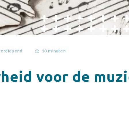
verdiepend
10 minuten
heid voor de muz