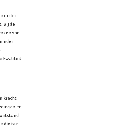
en onder
. Bij de
grazen van
 minder
n
rkwaliteit
n kracht.
redingen en
 ontstond
e die ter