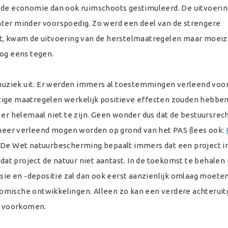
 de economie dan ook ruimschoots gestimuleerd. De uitvoerin
hter minder voorspoedig. Zo werd een deel van de strengere
ht, kwam de uitvoering van de herstelmaatregelen maar moei
nog eens tegen.
e muziek uit. Er werden immers al toestemmingen verleend voor
tige maatregelen werkelijk positieve effecten zouden hebben
 er helemaal niet te zijn. Geen wonder dus dat de bestuursrec
eer verleend mogen worden op grond van het PAS (lees ook:
 De Wet natuurbescherming bepaalt immers dat een project i
 dat project de natuur niet aantast. In de toekomst te behalen
ssie en -depositie zal dan ook eerst aanzienlijk omlaag moeten
omische ontwikkelingen. Alleen zo kan een verdere achteruit
n voorkomen.