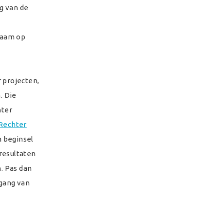
g van de
zaam op
 projecten,
. Die
hter
Rechter
n beginsel
 resultaten
. Pas dan
gang van