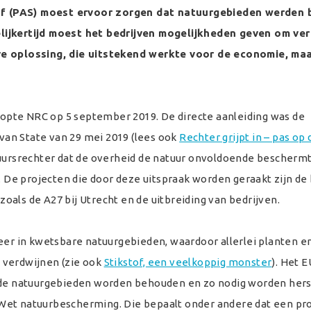
f (PAS) moest ervoor zorgen dat natuurgebieden werden
lijkertijd moest het bedrijven mogelijkheden geven om ver
ve oplossing, die uitstekend werkte voor de economie, maa
 kopte NRC op 5 september 2019. De directe aanleiding was de
an State van 29 mei 2019 (lees ook
Rechter grijpt in – pas op 
tuursrechter dat de overheid de natuur onvoldoende bescherm
f. De projecten die door deze uitspraak worden geraakt zijn d
als de A27 bij Utrecht en de uitbreiding van bedrijven.
eer in kwetsbare natuurgebieden, waardoor allerlei planten en
 verdwijnen (zie ook
Stikstof, een veelkoppig monster
). Het 
t de natuurgebieden worden behouden en zo nodig worden hers
Wet natuurbescherming. Die bepaalt onder andere dat een pro