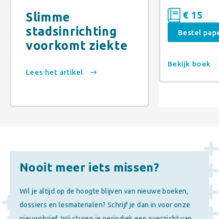
€ 15
Slimme
stadsinrichting
Bestel pap
voorkomt ziekte
Bekijk boek
Lees het artikel
Nooit meer iets missen?
Wil je altijd op de hoogte blijven van nieuwe boeken,
dossiers en lesmaterialen? Schrijf je dan in voor onze
nieuwsbrief. Wij sturen je periodiek een overzicht van