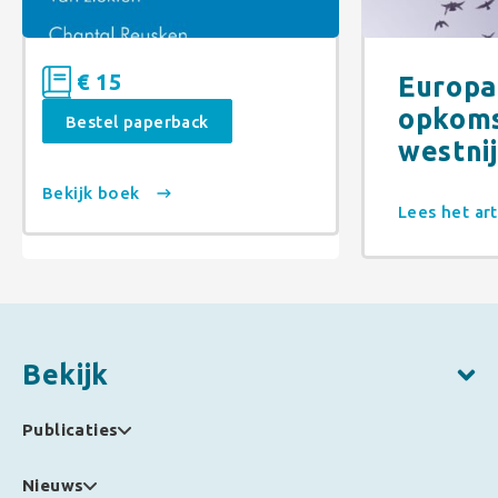
€ 15
Europa
opkoms
Bestel paperback
westnij
Bekijk boek
Lees het ar
Bekijk
Publicaties
Nieuws