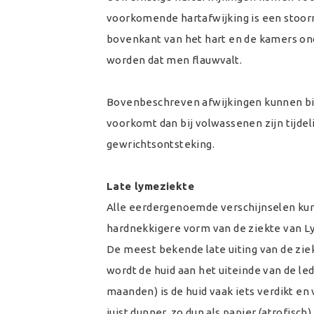
voorkomende hartafwijking is een stoorn
bovenkant van het hart en de kamers onde
worden dat men flauwvalt.
Bovenbeschreven afwijkingen kunnen bij
voorkomt dan bij volwassenen zijn tijdel
gewrichtsontsteking.
Late lymeziekte
Alle eerdergenoemde verschijnselen kunn
hardnekkigere vorm van de ziekte van Lym
De meest bekende late uiting van de ziek
wordt de huid aan het uiteinde van de le
maanden) is de huid vaak iets verdikt en
juist dunner, zo dun als papier (atrofisch