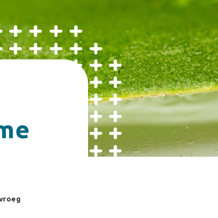
yme
 vroeg