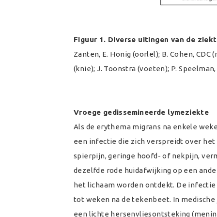
Figuur 1. Diverse uitingen van de ziek
Zanten, E. Honig (oorlel); B. Cohen, CDC 
(knie); J. Toonstra (voeten); P. Speelman,
Vroege gedissemineerde lymeziekte
Als de erythema migrans na enkele wek
een infectie die zich verspreidt over het
spierpijn, geringe hoofd- of nekpijn, ve
dezelfde rode huidafwijking op een and
het lichaam worden ontdekt. De infectie 
tot weken na de tekenbeet. In medische
een lichte hersenvliesontsteking (meni