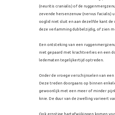
(neuritis cranialis) of de ruggenmergzen
zevende hersenzenuw (nervus facialis) u
ooglid niet sluit en aan dezelfde kant
deze verlamming dubbelzijdig, of zien m
Een ontsteking van een ruggenmergzenuw 
niet gepaard met krachtverlies en een do
ledematen tegelijkertijd optreden.
Onder de vroege verschijnselen van ee
Deze treden doorgaans op binnen enkel
gewoonlijk met een meer of minder pijnli
knie. De duur van de zwelling varieert v
Ook ernstige hartafwijkingen komen voo