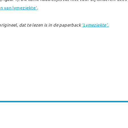
en van lymeziekte’
.
origineel, dat te lezen is in de paperback
‘Lymeziekte’.