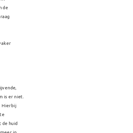
n de
traag
vaker
ijvende,
is er niet.
 Hierbij
ste
t de huid
s meer in