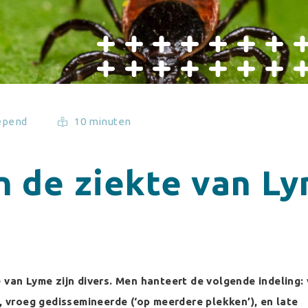
epend
10 minuten
n de ziekte van L
 van Lyme zijn divers. Men hanteert de volgende indeling:
), vroeg gedissemineerde (‘op meerdere plekken’), en late