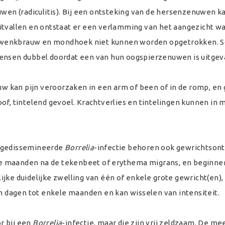
uwen (radiculitis). Bij een ontsteking van de hersenzenuwen k
itvallen en ontstaat er een verlamming van het aangezicht wa
 de wenkbrauw en mondhoek niet kunnen worden opgetrokken. S
ensen dubbel doordat een van hun oogspierzenuwen is uitgeva
kan pijn veroorzaken in een arm of been of in de romp, en g
of, tintelend gevoel. Krachtverlies en tintelingen kunnen in
n gedissemineerde
Borrelia
-infectie behoren ook gewrichtsont
e maanden na de tekenbeet of erythema migrans, en beginne
jke duidelijke zwelling van één of enkele grote gewricht(en), 
an dagen tot enkele maanden en kan wisselen van intensiteit.
r bij een
Borrelia
-infectie, maar die zijn vrij zeldzaam. De me