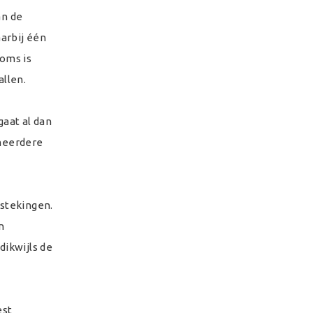
an de
arbij één
oms is
llen.
aat al dan
 meerdere
stekingen.
n
dikwijls de
est