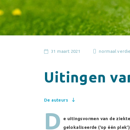
31 maart 2021
normaal verdi
Uitingen va
De auteurs
D
e uitingsvormen van de ziekte
gelokaliseerde (‘op één plek’