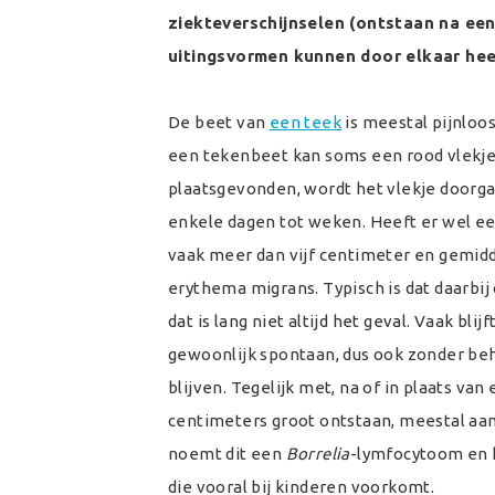
ziekteverschijnselen (ontstaan na een 
uitingsvormen kunnen door elkaar hee
De beet van
een teek
is meestal pijnloos
een tekenbeet kan soms een rood vlekje
plaatsgevonden, wordt het vlekje doorga
enkele dagen tot weken. Heeft er wel ee
vaak meer dan vijf centimeter en gemidd
erythema migrans. Typisch is dat daarbij
dat is lang niet altijd het geval. Vaak bli
gewoonlijk spontaan, dus ook zonder beh
blijven. Tegelijk met, na of in plaats 
centimeters groot ontstaan, meestal aan 
noemt dit een
Borrelia
-lymfocytoom en he
die vooral bij kinderen voorkomt.