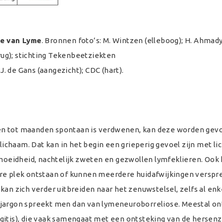
te van Lyme
. Bronnen foto’s: M. Wintzen (elleboog); H. Ahmady
(rug); stichting Tekenbeetziekten
 J. de Gans (aangezicht); CDC (hart).
en tot maanden spontaan is verdwenen, kan deze worden gevo
 lichaam. Dat kan in het begin een grieperig gevoel zijn met li
rmoeidheid, nachtelijk zweten en gezwollen lymfeklieren. Ook
ere plek ontstaan of kunnen meerdere huidafwijkingen verspre
kan zich verder uitbreiden naar het zenuwstelsel, zelfs al en
 jargon spreekt men dan van lymeneuroborreliose. Meestal on
ngitis), die vaak samengaat met een ontsteking van de herse