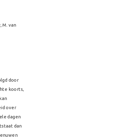
, M. van
lgd door
chte koorts,
 kan
id over
kele dagen
tstaat dan
nzenuwen