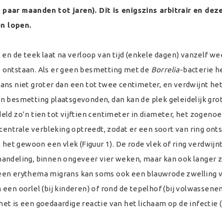
paar maanden tot jaren). Dit is enigszins arbitrair en dez
n lopen.
 en de teek laat na verloop van tijd (enkele dagen) vanzelf wee
 ontstaan. Als er geen besmetting met de
Borrelia
-bacterie h
ans niet groter dan een tot twee centimeter, en verdwijnt he
n besmetting plaatsgevonden, dan kan de plek geleidelijk gro
eld zo’n tien tot vijftien centimeter in diameter, het zogen
 centrale verbleking optreedt, zodat er een soort van ring ont
jft het gewoon een vlek (Figuur 1). De rode vlek of ring verdwijn
andeling, binnen ongeveer vier weken, maar kan ook langer z
van een erythema migrans kan soms ook een blauwrode zwelling 
een oorlel (bij kinderen) of rond de tepelhof (bij volwassene
t is een goedaardige reactie van het lichaam op de infectie (