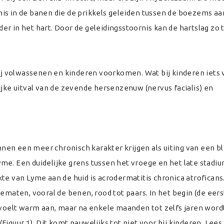
is in de banen die de prikkels geleiden tussen de boezems aa
r in het hart. Door de geleidingsstoornis kan de hartslag zo 
 volwassenen en kinderen voorkomen. Wat bij kinderen iets 
ijke uitval van de zevende hersenzenuw (nervus facialis) en
en een meer chronisch karakter krijgen als uiting van een bl
e. Een duidelijke grens tussen het vroege en het late stadium 
te van Lyme aan de huid is acrodermatitis chronica atroficans.
dematen, vooral de benen, rood tot paars. In het begin (de eer
 voelt warm aan, maar na enkele maanden tot zelfs jaren word
) (Figuur 1). Dit komt nauwelijks tot niet voor bij kinderen. Lee