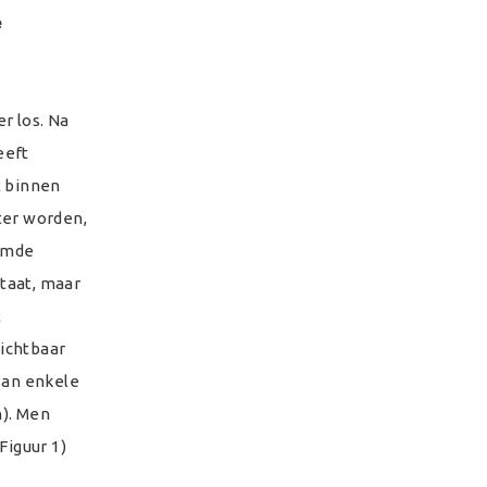
e
r los. Na
eeft
t binnen
ter worden,
oemde
staat, maar
t
ichtbaar
van enkele
n). Men
Figuur 1)