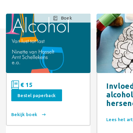
Boek
€ 15
Invloe
alcohol
Bestel paperback
hersen
Bekijk boek
Lees het ar