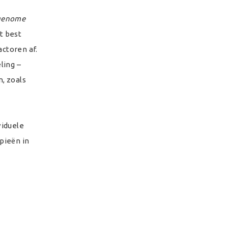
genome
t best
actoren af.
ling –
, zoals
viduele
pieën in