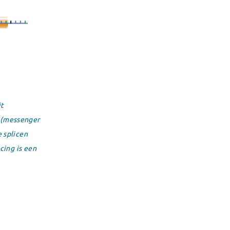
it
l (messenger
 splicen
cing is een