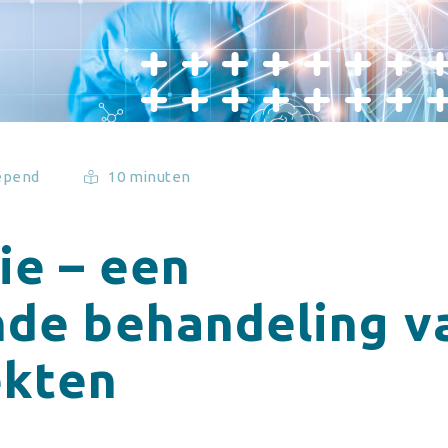
epend
10 minuten
ie – een
nde behandeling v
ekten