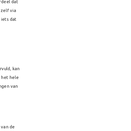
rdeel dat
zelf via
iets dat
rvuld, kan
 het hele
ingen van
 van de