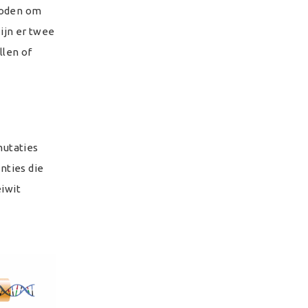
hoden om
zijn er twee
llen of
mutaties
nties die
eiwit