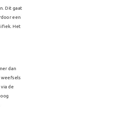
. Dit gaat
ardoor een
ifiek. Het
iner dan
e weefsels
via de
t oog
,