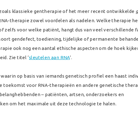
zoals klassieke gentherapie of het meer recent ontwikkelde
RNA-therapie zowel voordelen als nadelen. Welke therapie he
 zelfs voor welke patiënt, hangt dus van veel verschillende f
oort gendefect, toediening, tijdelijke of permanente behande
apie ook nog een aantal ethische aspecten om de hoek kijken
eid. Zie
titel
‘
sleutelen aan RNA
‘.
, waarin op basis van iemands genetisch profiel een haast indi
oie toekomst voor RNA-therapieën en andere genetische thera
e belanghebbenden – patiënten, artsen, onderzoekers en
ken om het maximale uit deze technologie te halen.