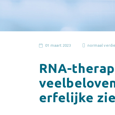
01 maart 2023
normaal verdi
RNA-therap
veelbelove
erfelijke zi