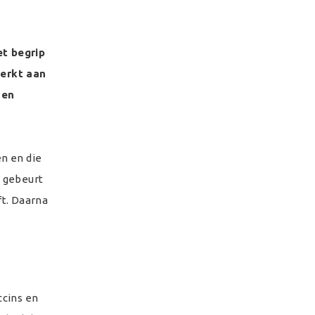
et begrip
erkt aan
 en
n en die
n gebeurt
ft. Daarna
ccins en