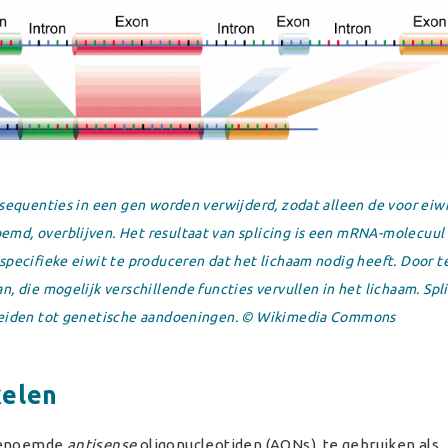
 sequenties in een gen worden verwijderd, zodat alleen de voor eiw
md, overblijven. Het resultaat van splicing is een mRNA-molecuu
specifieke eiwit te produceren dat het lichaam nodig heeft. Door te
, die mogelijk verschillende functies vervullen in het lichaam. Spli
 leiden tot genetische aandoeningen. © Wikimedia Commons
kelen
ogenoemde
antisense
oligonucleotiden (AONs), te gebruiken als