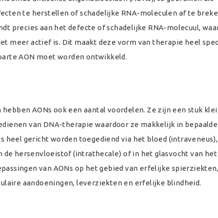
ecten te herstellen of schadelijke RNA-moleculen af te breken
indt precies aan het defecte of schadelijke RNA-molecuul, wa
et meer actief is. Dit maakt deze vorm van therapie heel spec
 aparte AON moet worden ontwikkeld.
 hebben AONs ook een aantal voordelen. Ze zijn een stuk kle
toedienen van DNA-therapie waardoor ze makkelijk in bepaald
heel gericht worden toegediend via het bloed (intraveneus), 
in de hersenvloeistof (intrathecale) of in het glasvocht van he
 toepassingen van AONs op het gebied van erfelijke spierziekten
aire aandoeningen, leverziekten en erfelijke blindheid.