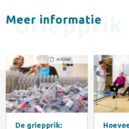
Griepprik
Meer informatie
Artikel
De griepprik:
Hoevee