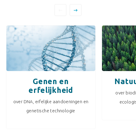
Genen en
Natuu
erfelijkheid
over biodi
over DNA, erfelijke aandoeningen en
ecologi
genetische technologie