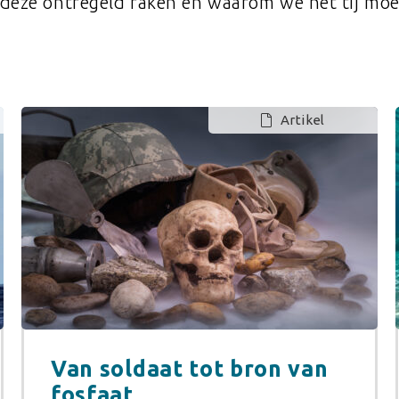
deze ontregeld raken en waarom we het tij moe
Artikel
Van soldaat tot bron van
fosfaat