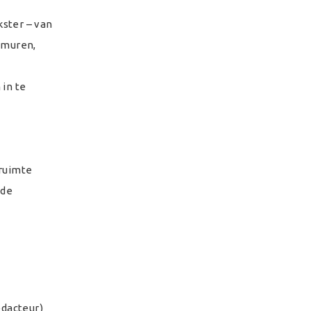
kster – van
 muren,
in te
 ruimte
nde
edacteur)