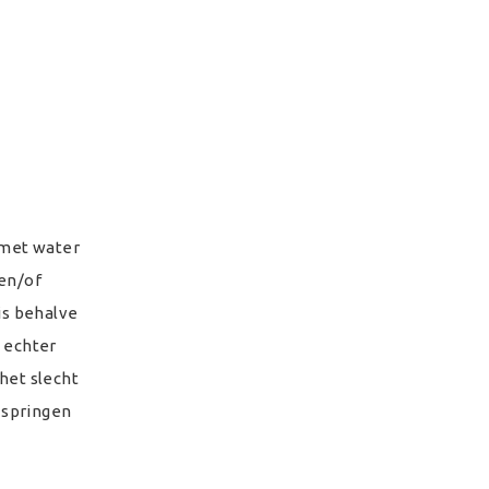
 met water
 en/of
 is behalve
 echter
het slecht
 springen