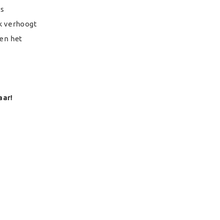
is
ck verhoogt
 en het
aar!