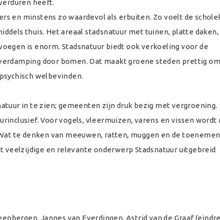
verduren heeft.
vers en minstens zo waardevol als erbuiten. Zo voelt de schole
ddels thuis. Het areaal stadsnatuur met tuinen, platte daken,
oegen is enorm. Stadsnatuur biedt ook verkoeling voor de
verdamping door bomen. Dat maakt groene steden prettig om 
 psychisch welbevinden.
atuur in te zien; gemeenten zijn druk bezig met vergroening.
rinclusief. Voor vogels, vleermuizen, varens en vissen wordt
. Wat te denken van meeuwen, ratten, muggen en de toeneme
et veelzijdige en relevante onderwerp Stadsnatuur uitgebreid
teenbergen, Jannes van Everdingen, Astrid van de Graaf (eindr