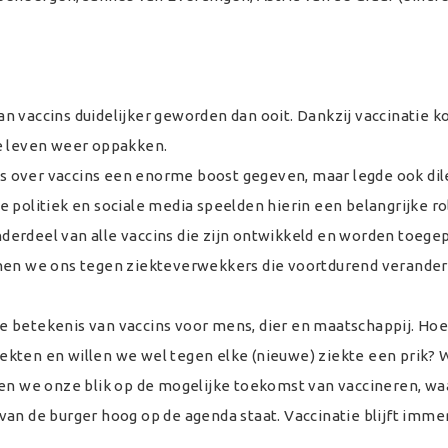
n vaccins duidelijker geworden dan ooit. Dankzij vaccinatie 
ne leven weer oppakken.
 over vaccins een enorme boost gegeven, maar legde ook di
 politiek en sociale media speelden hierin een belangrijke ro
erdeel van alle vaccins die zijn ontwikkeld en worden toege
enen we ons tegen ziekteverwekkers die voortdurend verande
e betekenis van vaccins voor mens, dier en maatschappij. Ho
kten en willen we wel tegen elke (nieuwe) ziekte een prik? 
ten we onze blik op de mogelijke toekomst van vaccineren, waa
van de burger hoog op de agenda staat. Vaccinatie blijft imme