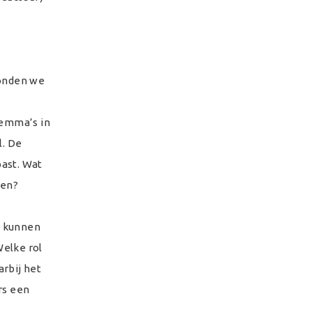
konden we
lemma’s in
l. De
past. Wat
ren?
e kunnen
Welke rol
rbij het
rs een