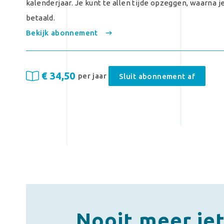
kalenderjaar. Je kunt te allen tijde opzeggen, waarna 
betaald.
Bekijk abonnement
€ 34,50
per jaar
Sluit abonnement af
Nooit meer ie