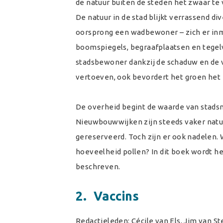
de natuur buiten de steden het zwaar te 
De natuur in de stad blijkt verrassend di
oorsprong een wadbewoner – zich er inmi
boomspiegels, begraafplaatsen en tegelv
stadsbewoner dankzij de schaduw en de 
vertoeven, ook bevordert het groen het
De overheid begint de waarde van stadsn
Nieuwbouwwijken zijn steeds vaker natuu
gereserveerd. Toch zijn er ook nadelen
hoeveelheid pollen? In dit boek wordt h
beschreven.
2. Vaccins
Redactieleden: Cécile van Els, Jim van S