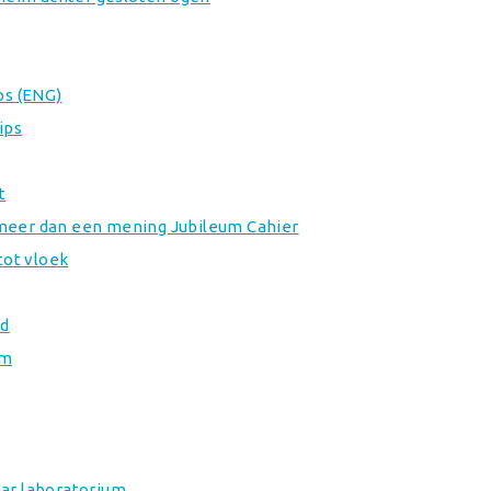
ps (ENG)
ips
t
meer dan een mening Jubileum Cahier
tot vloek
nd
em
aar laboratorium