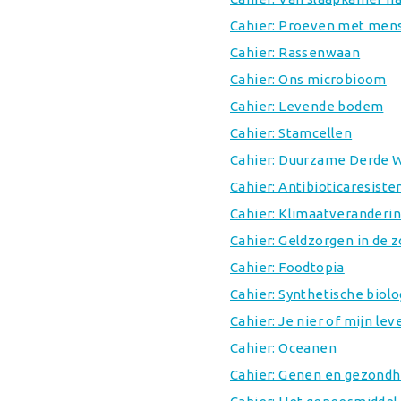
Cahier: Proeven met men
Cahier: Rassenwaan
Cahier: Ons microbioom
Cahier: Levende bodem
Cahier: Stamcellen
Cahier: Duurzame Derde 
Cahier: Antibioticaresiste
Cahier: Klimaatveranderi
Cahier: Geldzorgen in de z
Cahier: Foodtopia
Cahier: Synthetische biol
Cahier: Je nier of mijn lev
Cahier: Oceanen
Cahier: Genen en gezondh