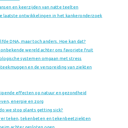
nsen en keerzijden van natte teelten
e laatste ontwikkelingen in het kankeronderzoek
elfde DNA, maar toch anders. Hoe kan dat?
onbekende wereld achter ons favoriete fruit
biologische systemen omgaan met stress
steekmuggen en de verspreiding van ziekten
luipende effecten op natuur en gezondheid
even, energie en zorg
do we stop plants getting sick?
er teken, tekenbeten en tekenbeetziekten
Geheim achter gesloten ogen