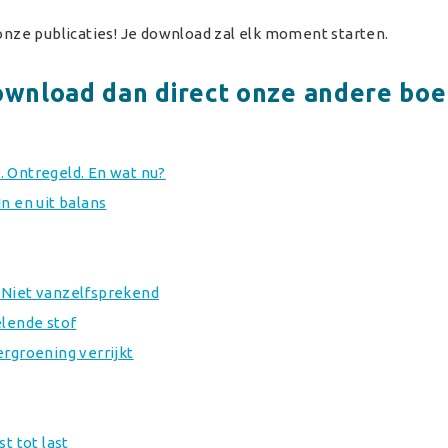
onze publicaties! Je download zal elk moment starten.
wnload dan direct onze andere boe
 Ontregeld. En wat nu?
n en uit balans
 Niet vanzelfsprekend
elende stof
ergroening verrijkt
t tot last