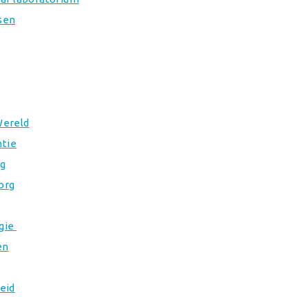
sen
Wereld
ntie
ng
org
ogie
en
eid